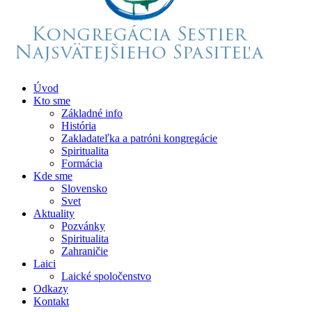
Úvod
Kto sme
Základné info
História
Zakladateľka a patróni kongregácie
Spiritualita
Formácia
Kde sme
Slovensko
Svet
Aktuality
Pozvánky
Spiritualita
Zahraničie
Laici
Laické spoločenstvo
Odkazy
Kontakt