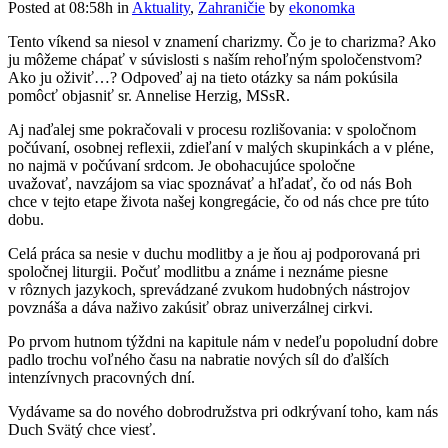
Posted at 08:58h
in
Aktuality
,
Zahraničie
by
ekonomka
Tento víkend sa niesol v znamení charizmy. Čo je to charizma? Ako
ju môžeme chápať v súvislosti s naším rehoľným spoločenstvom?
Ako ju oživiť…? Odpoveď aj na tieto otázky sa nám pokúsila
pomôcť objasniť sr. Annelise Herzig, MSsR.
Aj naďalej sme pokračovali v procesu rozlišovania: v spoločnom
počúvaní, osobnej reflexii, zdieľaní v malých skupinkách a v pléne,
no najmä v počúvaní srdcom. Je obohacujúce spoločne
uvažovať, navzájom sa viac spoznávať a hľadať, čo od nás Boh
chce v tejto etape života našej kongregácie, čo od nás chce pre túto
dobu.
Celá práca sa nesie v duchu modlitby a je ňou aj podporovaná pri
spoločnej liturgii. Počuť modlitbu a známe i neznáme piesne
v rôznych jazykoch, sprevádzané zvukom hudobných nástrojov
povznáša a dáva naživo zakúsiť obraz univerzálnej cirkvi.
Po prvom hutnom týždni na kapitule nám v nedeľu popoludní dobre
padlo trochu voľného času na nabratie nových síl do ďalších
intenzívnych pracovných dní.
Vydávame sa do nového dobrodružstva pri odkrývaní toho, kam nás
Duch Svätý chce viesť.