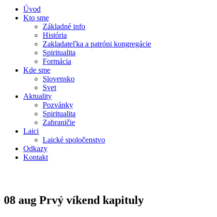
Úvod
Kto sme
Základné info
História
Zakladateľka a patróni kongregácie
Spiritualita
Formácia
Kde sme
Slovensko
Svet
Aktuality
Pozvánky
Spiritualita
Zahraničie
Laici
Laické spoločenstvo
Odkazy
Kontakt
08 aug
Prvý víkend kapituly