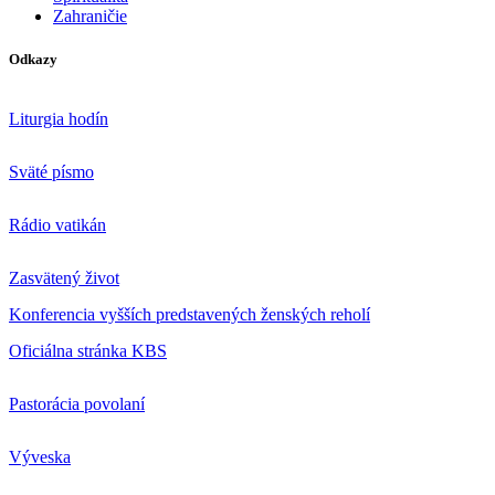
Zahraničie
Odkazy
Liturgia hodín
Sväté písmo
Rádio vatikán
Zasvätený život
Konferencia vyšších predstavených ženských reholí
Oficiálna stránka KBS
Pastorácia povolaní
Výveska