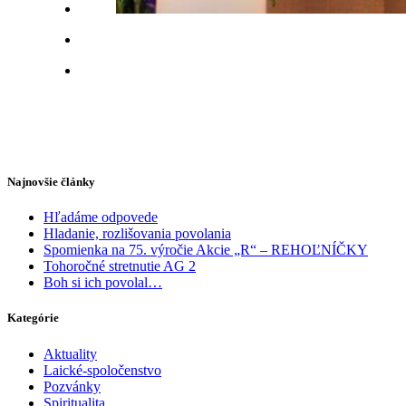
Najnovšie články
Hľadáme odpovede
Hladanie, rozlišovania povolania
Spomienka na 75. výročie Akcie „R“ – REHOĽNÍČKY
Tohoročné stretnutie AG 2
Boh si ich povolal…
Kategórie
Aktuality
Laické-spoločenstvo
Pozvánky
Spiritualita