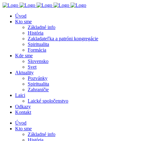
Úvod
Kto sme
Základné info
História
Zakladateľka a patróni kongregácie
Spiritualita
Formácia
Kde sme
Slovensko
Svet
Aktuality
Pozvánky
Spiritualita
Zahraničie
Laici
Laické spoločenstvo
Odkazy
Kontakt
Úvod
Kto sme
Základné info
História