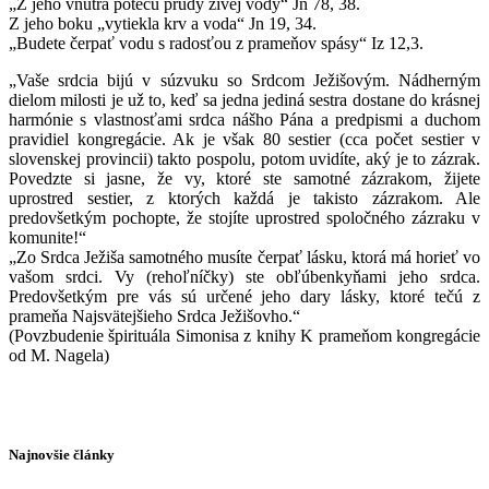
„Z jeho vnútra potečú prúdy živej vody“ Jn 78, 38.
Z jeho boku „vytiekla krv a voda“ Jn 19, 34.
„Budete čerpať vodu s radosťou z prameňov spásy“ Iz 12,3.
„Vaše srdcia bijú v súzvuku so Srdcom Ježišovým. Nádherným
dielom milosti je už to, keď sa jedna jediná sestra dostane do krásnej
harmónie s vlastnosťami srdca nášho Pána a predpismi a duchom
pravidiel kongregácie. Ak je však 80 sestier (cca počet sestier v
slovenskej provincii) takto pospolu, potom uvidíte, aký je to zázrak.
Povedzte si jasne, že vy, ktoré ste samotné zázrakom, žijete
uprostred sestier, z ktorých každá je takisto zázrakom. Ale
predovšetkým pochopte, že stojíte uprostred spoločného zázraku v
komunite!“
„Zo Srdca Ježiša samotného musíte čerpať lásku, ktorá má horieť vo
vašom srdci. Vy (rehoľníčky) ste obľúbenkyňami jeho srdca.
Predovšetkým pre vás sú určené jeho dary lásky, ktoré tečú z
prameňa Najsvätejšieho Srdca Ježišovho.“
(Povzbudenie špirituála Simonisa z knihy K prameňom kongregácie
od M. Nagela)
Najnovšie články