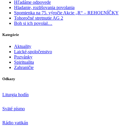
Hľadáme odpovede
Hladanie, rozlišovania povolania
Spomienka na 75. výročie Akcie „R“ – REHOĽNÍČKY
Tohoročné stretnutie AG 2
Boh si ich povolal…
Kategórie
Aktuality
Laické-spoločenstvo
Pozvánky
Spiritualita
Zahraničie
Odkazy
Liturgia hodín
Sväté písmo
Rádio vatikán