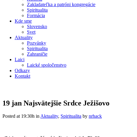
Zakladateľka a patróni kongregácie
Spiritualita
Formácia
Kde sme
Slovensko
Svet
Aktuality
Pozvánky
Spiritualita
Zahraničie
Laici
Laické spoločenstvo
Odkazy
Kontakt
19 jan
Najsvätejšie Srdce Ježišovo
Posted at 19:30h
in
Aktuality
,
Spiritualita
by
nrhack