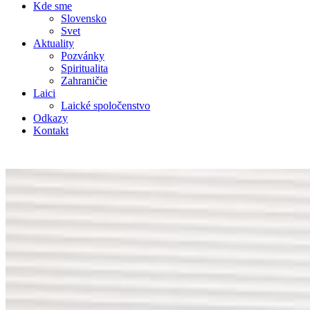
Kde sme
Slovensko
Svet
Aktuality
Pozvánky
Spiritualita
Zahraničie
Laici
Laické spoločenstvo
Odkazy
Kontakt