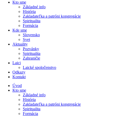
Kto sme
Základné info
História
Zakladateľka a patróni kongregácie
Spiritualita
Formácia
Kde sme
Slovensko
Svet
Aktuality
Pozvánky
Spiritualita
Zahraničie
Laici
Laické spoločenstvo
Odkazy
Kontakt
Úvod
Kto sme
Základné info
História
Zakladateľka a patróni kongregácie
Spiritualita
Formácia