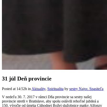
31 júl
Deň provincie
Posted at 14:52h
in
Aktuality
,
Spiritualita
by
sestry Najsv. Spasiteľa
V nedeľu 30. 7. 2017 v rámci Dňa provincie sa sestry našej
provincie stretli v Bratislave, aby spolu oslávili rehoľné jubileá a
150. výročie od úmrtia Ctihodnej Božej služobnice matky Alfonzy