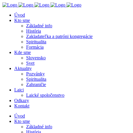
Úvod
Kto sme
Základné info
História
Zakladateľka a patróni kongregácie
Spiritualita
Formácia
Kde sme
Slovensko
Svet
Aktuality
Pozvánky
Spiritualita
Zahraničie
Laici
Laické spoločenstvo
Odkazy
Kontakt
Úvod
Kto sme
Základné info
História