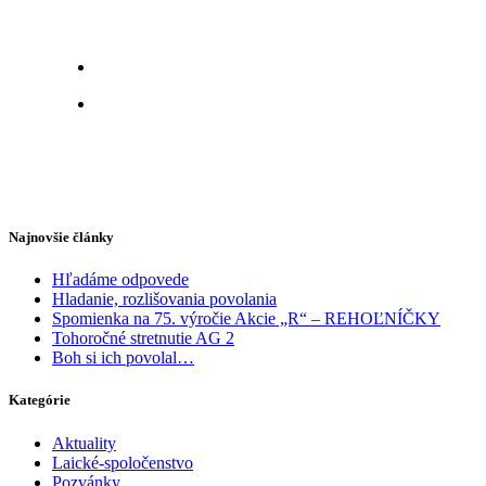
Najnovšie články
Hľadáme odpovede
Hladanie, rozlišovania povolania
Spomienka na 75. výročie Akcie „R“ – REHOĽNÍČKY
Tohoročné stretnutie AG 2
Boh si ich povolal…
Kategórie
Aktuality
Laické-spoločenstvo
Pozvánky