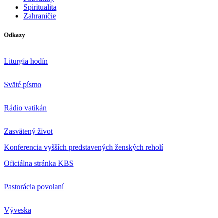
Spiritualita
Zahraničie
Odkazy
Liturgia hodín
Sväté písmo
Rádio vatikán
Zasvätený život
Konferencia vyšších predstavených ženských reholí
Oficiálna stránka KBS
Pastorácia povolaní
Výveska