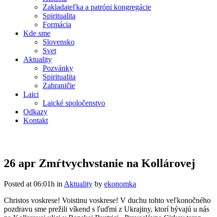
Zakladateľka a patróni kongregácie
Spiritualita
Formácia
Kde sme
Slovensko
Svet
Aktuality
Pozvánky
Spiritualita
Zahraničie
Laici
Laické spoločenstvo
Odkazy
Kontakt
26 apr
Zmŕtvychvstanie na Kollárovej
Posted at 06:01h
in
Aktuality
by
ekonomka
Christos voskrese! Voistinu voskrese! V duchu tohto veľkonočného
pozdravu sme prežili víkend s ľuďmi z Ukrajiny, ktorí bývajú u nás