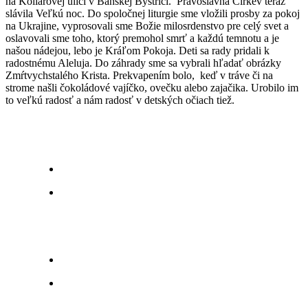
na Kollarovej ulici v Banskej Bystrici. Pravoslávna Cirkev teraz
slávila Veľkú noc. Do spoločnej liturgie sme vložili prosby za pokoj
na Ukrajine, vyprosovali sme Božie milosrdenstvo pre celý svet a
oslavovali sme toho, ktorý premohol smrť a každú temnotu a je
našou nádejou, lebo je Kráľom Pokoja. Deti sa rady pridali k
radostnému Aleluja. Do záhrady sme sa vybrali hľadať obrázky
Zmŕtvychstalého Krista. Prekvapením bolo, keď v tráve či na
strome našli čokoládové vajíčko, ovečku alebo zajačika. Urobilo im
to veľkú radosť a nám radosť v detských očiach tiež.