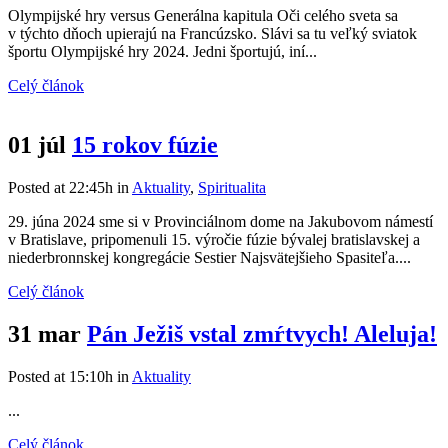
Olympijské hry versus Generálna kapitula Oči celého sveta sa
v týchto dňoch upierajú na Francúzsko. Slávi sa tu veľký sviatok
športu Olympijské hry 2024. Jedni športujú, iní...
Celý článok
01 júl
15 rokov fúzie
Posted at 22:45h
in
Aktuality
,
Spiritualita
29. júna 2024 sme si v Provinciálnom dome na Jakubovom námestí
v Bratislave, pripomenuli 15. výročie fúzie bývalej bratislavskej a
niederbronnskej kongregácie Sestier Najsvätejšieho Spasiteľa....
Celý článok
31 mar
Pán Ježiš vstal zmŕtvych! Aleluja!
Posted at 15:10h
in
Aktuality
...
Celý článok