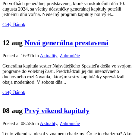
Po voľbách generálnej predstavenej, ktoré sa uskutočnili dňa 10.
augusta 2024, sa všetky účastníčky generálnej kapituly potešili
jednému dňu voľna. Nedeľný program kapituly bol výlet...
Celý článok
12 aug
Nová generálna prestavená
Posted at 16:37h
in
Aktuality
,
Zahraničie
Generálna kapitula sestier Najsvätejšieho Spasiteľa došla vo svojom
programe do volebnej časti. Predchádzali jej dni intenzívneho
duchovného rozlišovania, ktorým sestry kapitulárky sprevádzali
obaja moderátori. V sobotu dňa...
Celý článok
08 aug
Prvý víkend kapituly
Posted at 08:58h
in
Aktuality
,
Zahraničie
Tento víkend sa niesol v znamení charizmy. Čo je to charizma? Ako