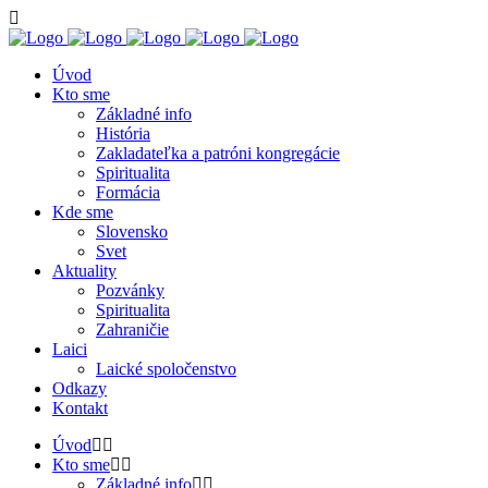
Úvod
Kto sme
Základné info
História
Zakladateľka a patróni kongregácie
Spiritualita
Formácia
Kde sme
Slovensko
Svet
Aktuality
Pozvánky
Spiritualita
Zahraničie
Laici
Laické spoločenstvo
Odkazy
Kontakt
Úvod
Kto sme
Základné info