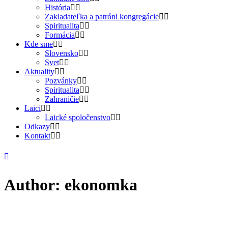
História
Zakladateľka a patróni kongregácie
Spiritualita
Formácia
Kde sme
Slovensko
Svet
Aktuality
Pozvánky
Spiritualita
Zahraničie
Laici
Laické spoločenstvo
Odkazy
Kontakt
Author: ekonomka