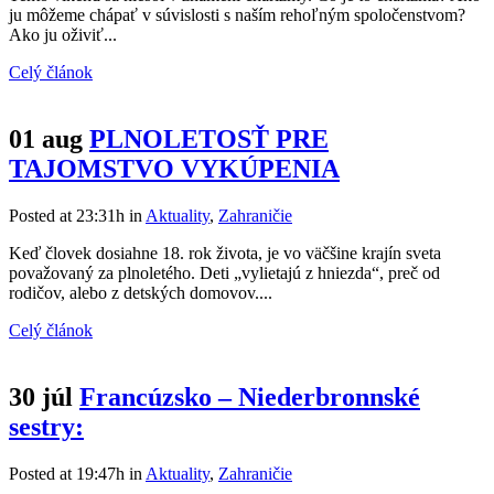
ju môžeme chápať v súvislosti s naším rehoľným spoločenstvom?
Ako ju oživiť...
Celý článok
01 aug
PLNOLETOSŤ PRE
TAJOMSTVO VYKÚPENIA
Posted at 23:31h
in
Aktuality
,
Zahraničie
Keď človek dosiahne 18. rok života, je vo väčšine krajín sveta
považovaný za plnoletého. Deti „vylietajú z hniezda“, preč od
rodičov, alebo z detských domovov....
Celý článok
30 júl
Francúzsko – Niederbronnské
sestry:
Posted at 19:47h
in
Aktuality
,
Zahraničie