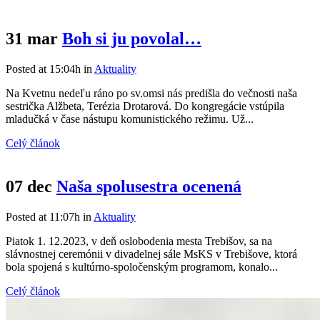
31 mar
Boh si ju povolal…
Posted at 15:04h
in
Aktuality
Na Kvetnu nedeľu ráno po sv.omsi nás predišla do večnosti naša
sestrička Alžbeta, Terézia Drotarová. Do kongregácie vstúpila
mladučká v čase nástupu komunistického režimu. Už...
Celý článok
07 dec
Naša spolusestra ocenená
Posted at 11:07h
in
Aktuality
Piatok 1. 12.2023, v deň oslobodenia mesta Trebišov, sa na
slávnostnej ceremónii v divadelnej sále MsKS v Trebišove, ktorá
bola spojená s kultúrno-spoločenským programom, konalo...
Celý článok