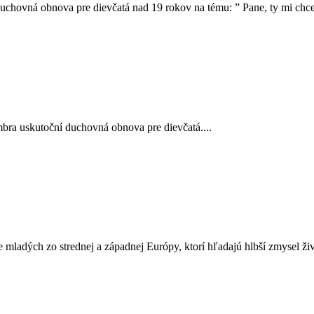
duchovná obnova pre dievčatá nad 19 rokov na tému: ” Pane, ty mi chce
bra uskutoční duchovná obnova pre dievčatá....
 mladých zo strednej a západnej Európy, ktorí hľadajú hlbší zmysel živo