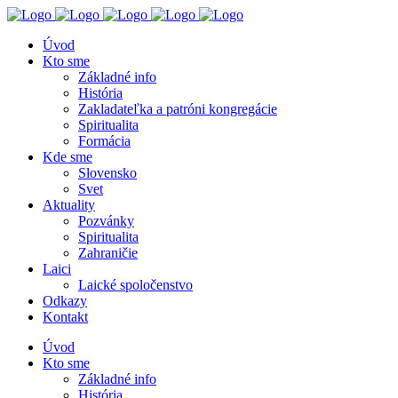
Úvod
Kto sme
Základné info
História
Zakladateľka a patróni kongregácie
Spiritualita
Formácia
Kde sme
Slovensko
Svet
Aktuality
Pozvánky
Spiritualita
Zahraničie
Laici
Laické spoločenstvo
Odkazy
Kontakt
Úvod
Kto sme
Základné info
História