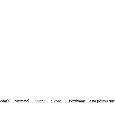
povedať! … vnímavý … uveril … a konal … Pozývame Ťa na pôstnu duch