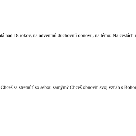
čatá nad 18 rokov, na adventnú duchovnú obnovu, na tému: Na cestách
: Chceš sa stretnúť so sebou samým? Chceš obnoviť svoj vzťah s Boho