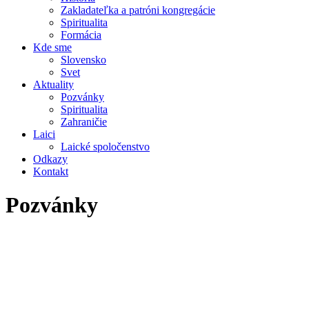
Zakladateľka a patróni kongregácie
Spiritualita
Formácia
Kde sme
Slovensko
Svet
Aktuality
Pozvánky
Spiritualita
Zahraničie
Laici
Laické spoločenstvo
Odkazy
Kontakt
Pozvánky