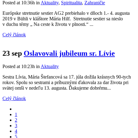
Posted at 10:36h
in
Aktuality
,
Spiritualita
,
Zahraničie
Európske stretnutie sestier AG2 prebiehalo v dňoch 1.- 4. augusta
2019 v Bühli v kláštore Mária Hilf. Stretnutie sestier sa nieslo
v duchu témy „ Na ceste k životu v plnosti.“ ...
Celý článok
23 sep
Oslavovali jubileum sr. Lívie
Posted at 10:23h
in
Aktuality
Sestra Lívia, Mária Štefancová sa 17. júla dožila krásnych 90-tych
rokov. Spolu so sestrami a príbuznými ďakovala za dar života pri
svätej omši v nedeľu 13. augusta. Ďakujeme dobrému...
Celý článok
1
2
3
4
5