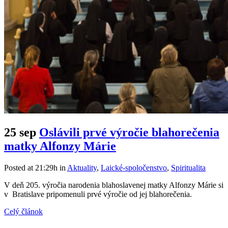
25 sep
Oslávili prvé výročie blahorečenia
matky Alfonzy Márie
Posted at 21:29h
in
Aktuality
,
Laické-spoločenstvo
,
Spiritualita
V deň 205. výročia narodenia blahoslavenej matky Alfonzy Márie si
v Bratislave pripomenuli prvé výročie od jej blahorečenia.
Celý článok