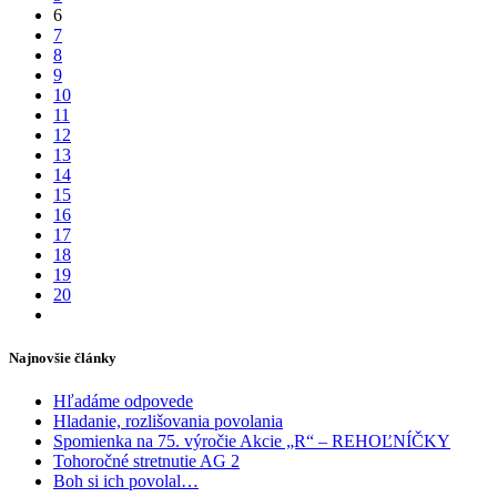
6
7
8
9
10
11
12
13
14
15
16
17
18
19
20
Najnovšie články
Hľadáme odpovede
Hladanie, rozlišovania povolania
Spomienka na 75. výročie Akcie „R“ – REHOĽNÍČKY
Tohoročné stretnutie AG 2
Boh si ich povolal…