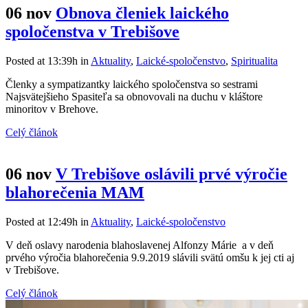
06 nov
Obnova členiek laického
spoločenstva v Trebišove
Posted at 13:39h
in
Aktuality
,
Laické-spoločenstvo
,
Spiritualita
Členky a sympatizantky laického spoločenstva so sestrami
Najsvätejšieho Spasiteľa sa obnovovali na duchu v kláštore
minoritov v Brehove.
Celý článok
06 nov
V Trebišove oslávili prvé výročie
blahorečenia MAM
Posted at 12:49h
in
Aktuality
,
Laické-spoločenstvo
V deň oslavy narodenia blahoslavenej Alfonzy Márie a v deň
prvého výročia blahorečenia 9.9.2019 slávili svätú omšu k jej cti aj
v Trebišove.
Celý článok