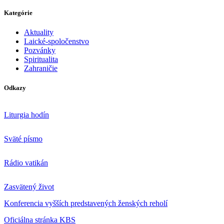
Kategórie
Aktuality
Laické-spoločenstvo
Pozvánky
Spiritualita
Zahraničie
Odkazy
Liturgia hodín
Sväté písmo
Rádio vatikán
Zasvätený život
Konferencia vyšších predstavených ženských reholí
Oficiálna stránka KBS