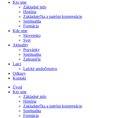
Kto sme
Základné info
História
Zakladateľka a patróni kongregácie
Spiritualita
Formácia
Kde sme
Slovensko
Svet
Aktuality
Pozvánky
Spiritualita
Zahraničie
Laici
Laické spoločenstvo
Odkazy
Kontakt
Úvod
Kto sme
Základné info
História
Zakladateľka a patróni kongregácie
Spiritualita
Formácia